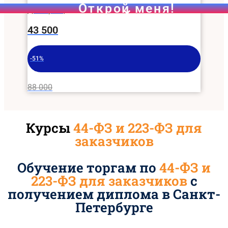
Для юрлиц
43 500
-51%
88 000
Курсы
44-ФЗ и 223-ФЗ для
заказчиков
Обучение торгам по
44-ФЗ и
223-ФЗ для заказчиков
с
получением диплома в Санкт-
Чек-лист для самостоятельной проверки участника з
Петербурге