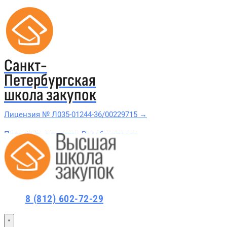
Санкт-
Петербургская
школа закупок
Лицензия № Л035-01244-36/00229715 →
Проверить в реестре Рособрнадзора →
Все курсы 44-ФЗ и 223-ФЗ
Курсы по 44-ФЗ
8 (812) 602-72-29
Курсы по 223-ФЗ
44-ФЗ и 223-ФЗ заказчикам
44-ФЗ заказчикам