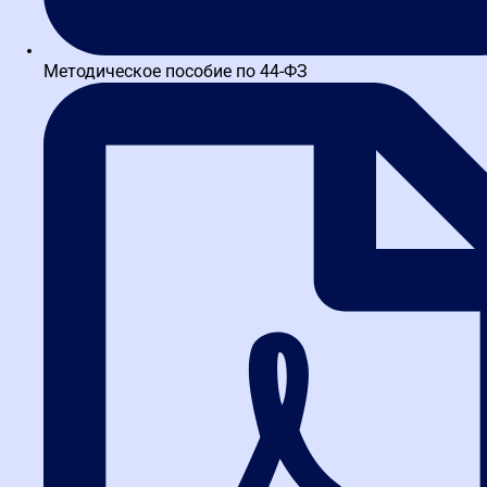
Изменения в госзакупках 2025-2026
консультационная поддержка куратора
и преподавателей
🔥 Хит продаж
Эксперт Про универсал закупок (
44-ФЗ
,
223-ФЗ
) для заказчиков и поставщиков
профпереподготовка с дипломом
520 часов
Тренажер ЕИС
Консультации
Вебинары