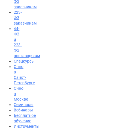
ФЗ
заказчикам
223-
ФЗ
заказчикам
44-
ФЗ
и
223-
ФЗ
поставщикам
Спецкурсы
Очно
в
Санкт-
Петербурге
Очно
в
Москве
Семинары
Вход на портал
Вебинары
8 (812) 602-72-29
Бесплатное
обучение
Инструменты