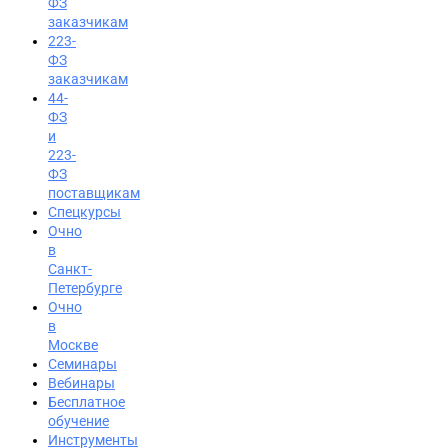
ФЗ
заказчикам
223-
ФЗ
заказчикам
44-
ФЗ
и
223-
ФЗ
поставщикам
Спецкурсы
Очно
в
Санкт-
Петербурге
Очно
в
Москве
Семинары
Вход на портал
Вебинары
8 (812) 602-72-29
Бесплатное
обучение
Инструменты