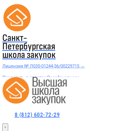
Санкт-
Петербургская
школа закупок
Лицензия № Л035-01244-36/00229715 →
Проверить в реестре Рособрнадзора →
Все курсы 44-ФЗ и 223-ФЗ
Курсы по 44-ФЗ
8 (812) 602-72-29
Курсы по 223-ФЗ
44-ФЗ и 223-ФЗ заказчикам
44-ФЗ заказчикам