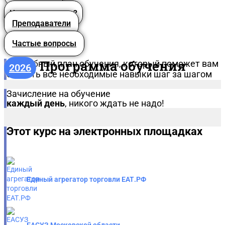
Что вы получите?
Преподаватели
Частые вопросы
Программа обучения
Подробный план обучения, который поможет вам
2026
освоить все необходимые навыки шаг за шагом
Зачисление на обучение
каждый день
, никого ждать не надо!
Этот курс на электронных площадках
Единый агрегатор торговли ЕАТ.РФ
ЕАСУЗ Московской области