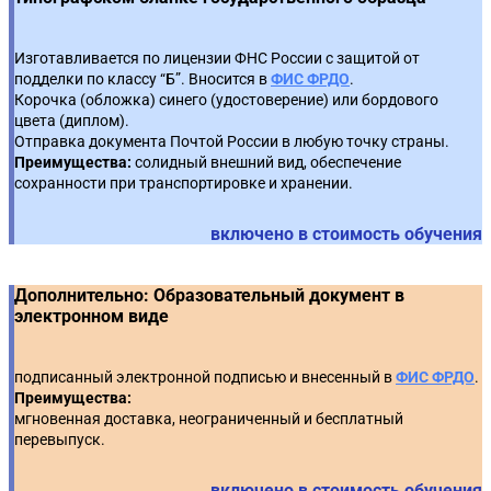
Отдельные примеры позиций Федеральной
Особенности заключения контракта в запросе
4
6
антимонопольной службы
Изготавливается по лицензии ФНС России с защитой от
котировок
подделки по классу “Б”. Вносится в
ФИС ФРДО
.
Корочка (обложка) синего (удостоверение) или бордового
Контрольные органы: права и полномочия
5
Работа с поставщиками
7
цвета (диплом).
Отправка документа Почтой России в любую точку страны.
Ответственность - понятие и виды
6
Преимущества:
солидный внешний вид, обеспечение
сохранности при транспортировке и хранении.
Направление сведений в реестр недобросовестных
7
включено в стоимость обучения
поставщиков
Дополнительно: Образовательный документ в
электронном виде
подписанный электронной подписью и внесенный в
ФИС ФРДО
.
Преимущества:
мгновенная доставка, неограниченный и бесплатный
перевыпуск.
включено в стоимость обучения