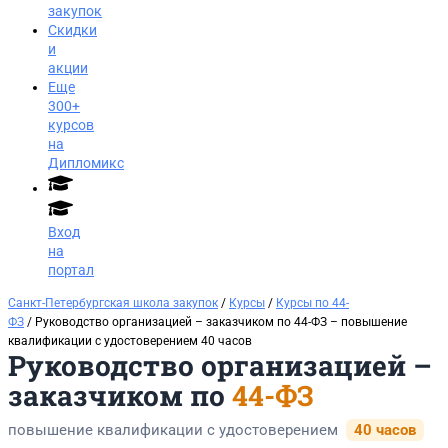
закупок
Скидки
и
акции
Еще
300+
курсов
на
Дипломикс
Вход
на
портал
Санкт-Петербургская школа закупок
/
Курсы
/
Курсы по 44-
ФЗ
/ Руководство организацией – заказчиком по 44-ФЗ​ – повышение
квалификации с удостоверением 40 часов
Руководство организацией –
заказчиком по
44-ФЗ
повышение квалификации с удостоверением
40 часов
Заказать звонок