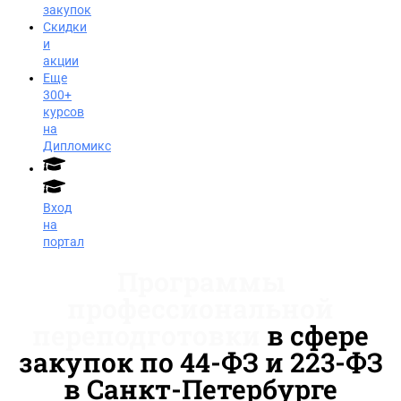
закупок
Скидки
и
акции
Еще
300+
курсов
на
Дипломикс
Вход
на
портал
Программы
профессиональной
переподготовки
в сфере
закупок по 44-ФЗ и 223-ФЗ
в Санкт-Петербурге
Заказать звонок