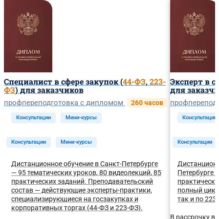
Специалист в сфере закупок (
44-ФЗ
,
223-
Эксперт в с
ФЗ
) для заказчиков
для заказч
профпереподготовка с дипломом
профперепод
260 часов
Консультации
Мини-курсы
Консультации
Консультации
Мини-курсы
Консультации
Дистанционное обучение в Санкт-Петербурге
Дистанционн
— 95 тематических уроков, 80 видеолекций, 85
Петербурге —
практических заданий. Преподавательский
практически
состав — действующие эксперты-практики,
полный цикл
специализирующиеся на госзакупках и
так и по 223
корпоративных торгах (44-ФЗ и 223-ФЗ).
В рассрочку в 