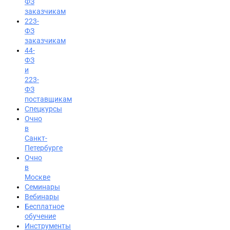
ФЗ
заказчикам
223-
ФЗ
заказчикам
44-
ФЗ
и
223-
ФЗ
поставщикам
Спецкурсы
Очно
в
Санкт-
Петербурге
Очно
в
Москве
Семинары
Вход на портал
Вебинары
8 (812) 602-72-29
Бесплатное
обучение
Инструменты