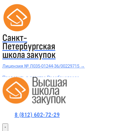
Санкт-
Петербургская
школа закупок
Лицензия № Л035-01244-36/00229715 →
Проверить в реестре Рособрнадзора →
Все курсы 44-ФЗ и 223-ФЗ
Курсы по 44-ФЗ
8 (812) 602-72-29
Курсы по 223-ФЗ
44-ФЗ и 223-ФЗ заказчикам
44-ФЗ заказчикам