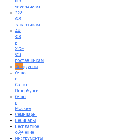
ФЗ
заказчикам
223-
ФЗ
заказчикам
44-
ФЗ
и
223-
ФЗ
поставщикам
Спецкурсы
Очно
в
Санкт-
Петербурге
Очно
в
Москве
Семинары
Вход на портал
Вебинары
8 (812) 602-72-29
Бесплатное
обучение
Инструменты