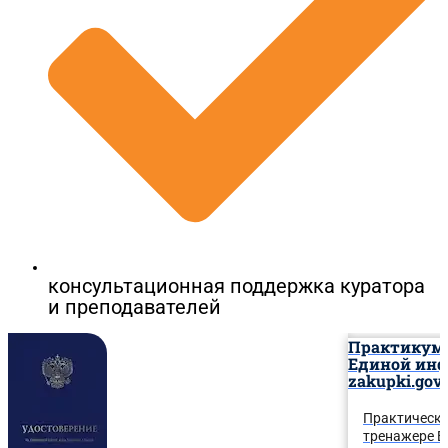
консультационная поддержка куратора
и преподавателей
Практикум-
Единой инф
zakupki.gov.
Практически
тренажере Е