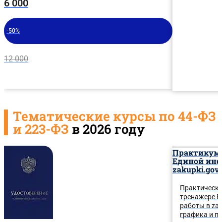
6 000
-50%
12 000
Тематические курсы по 44-ФЗ
и 223-ФЗ
в 2026 году
Практикум-
Единой инф
zakupki.gov.
Практически
тренажере Е
работы в zak
графика и п