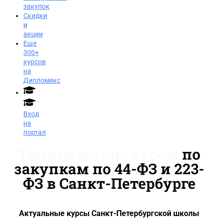
закупок
Скидки
и
акции
Еще
300+
курсов
на
Дипломикс
Вход
на
портал
Тематические курсы
по
закупкам по 44-ФЗ и 223-
ФЗ в Санкт-Петербурге
Заказать звонок
Актуальные курсы Санкт-Петербургской школы