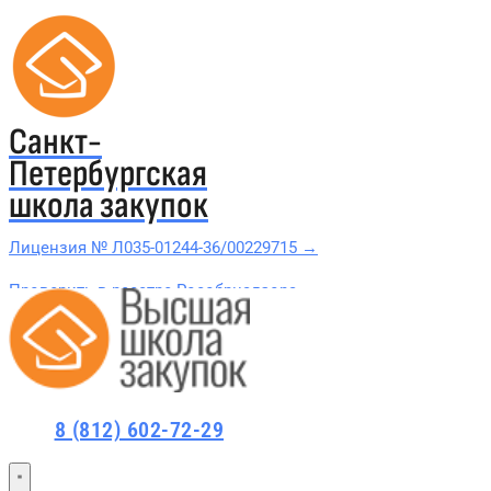
Санкт-
Петербургская
школа закупок
Лицензия № Л035-01244-36/00229715 →
Проверить в реестре Рособрнадзора →
Все курсы 44-ФЗ и 223-ФЗ
Курсы по 44-ФЗ
8 (812) 602-72-29
Курсы по 223-ФЗ
44-ФЗ и 223-ФЗ заказчикам
44-ФЗ заказчикам