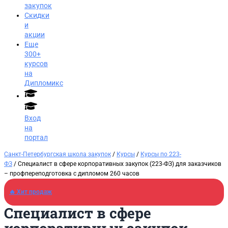
закупок
Скидки
и
акции
Еще
300+
курсов
на
Дипломикс
Вход
на
портал
Санкт-Петербургская школа закупок
/
Курсы
/
Курсы по 223-
ФЗ
/ Специалист в сфере корпоративных закупок (223-ФЗ) для заказчиков​
– профпереподготовка с дипломом 260 часов
🔥 Хит продаж
Специалист в сфере
Заказать звонок