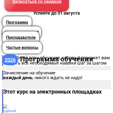
Записаться со скидкой
Успейте до 31 августа
Программа
Что вы получите?
Преподаватели
Частые вопросы
Программа обучения
Подробный план обучения, который поможет вам
2026
освоить все необходимые навыки шаг за шагом
Зачисление на обучение
каждый день
, никого ждать не надо!
Этот курс на электронных площадках