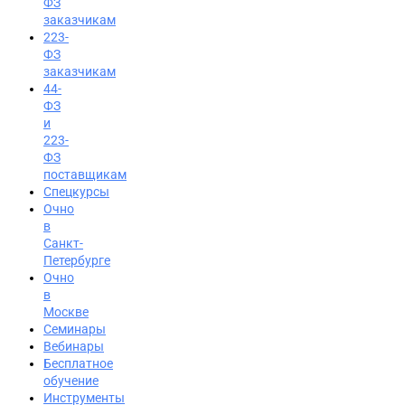
ФЗ
заказчикам
223-
ФЗ
заказчикам
44-
ФЗ
и
223-
ФЗ
поставщикам
Спецкурсы
Очно
в
Санкт-
Петербурге
Очно
в
Москве
Семинары
Вход на портал
Вебинары
8 (812) 602-72-29
Бесплатное
обучение
Инструменты