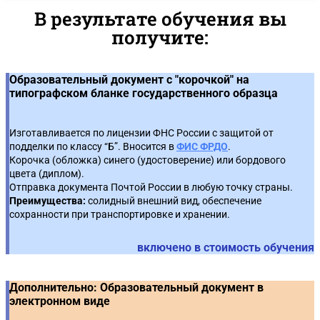
по 223-ФЗ
5
Проведение конкурса
3
договора
В результате обучения вы
получите:
Содержание договора
2
Проведение запроса предложений
Приоритет товаров российского происхождения
4
6
Реестр договоров
3
Особенности закупок у субъектов малого и среднего
🔥 Практикум по применению запретов и
Образовательный документ с "корочкой" на
5
7
предпринимательства
ограничений
типографском бланке государственного образца
Приемка товара, работы, услуги. Порядок приемки
4
Закупка у единственного поставщика
6
Изготавливается по лицензии ФНС России с защитой от
Оформление товарной накладной
5
подделки по классу “Б”. Вносится в
ФИС ФРДО
.
🔥 Практическое задание с использованием
Корочка (обложка) синего (удостоверение) или бордового
Тренажера ЕИС*: Составление плана закупки по 223-
7
цвета (диплом).
Оформление акта выполненных работ, оказанных
ФЗ
6
Отправка документа Почтой России в любую точку страны.
услуг
Преимущества:
солидный внешний вид, обеспечение
сохранности при транспортировке и хранении.
🔥 Практическое задание с использованием
Документы, подтверждающие страну
8
Тренажера ЕИС*: Размещение извещения по 223-ФЗ
7
происхождения товара
включено в стоимость обучения
Контроль и обжалование
8
Дополнительно: Образовательный документ в
электронном виде
Отчетность по 223-ФЗ
9