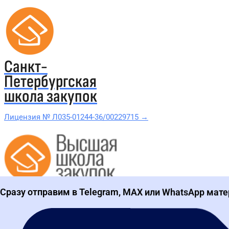
Санкт-
Петербургская
школа закупок
Лицензия № Л035-01244-36/00229715 →
Проверить в реестре Рособрнадзора →
Все курсы 44-ФЗ и 223-ФЗ
Сразу отправим в Telegram, MAX или WhatsApp мате
Курсы по 44-ФЗ
Курсы по 223-ФЗ
44-ФЗ и 223-ФЗ заказчикам