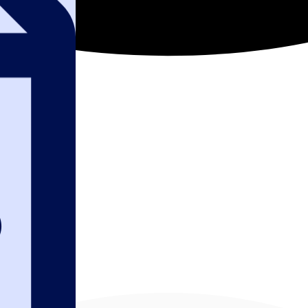
равовая система
ы документов