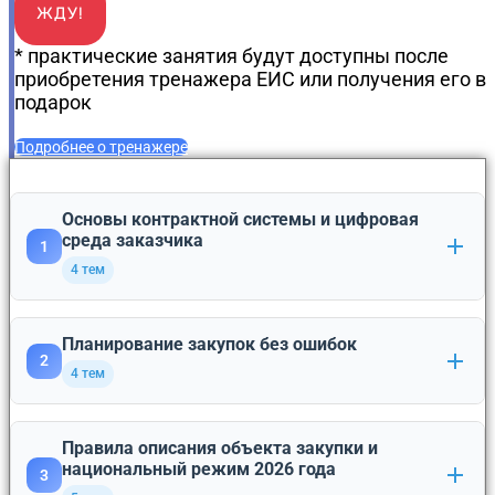
ЖДУ!
* практические занятия будут доступны после
приобретения тренажера ЕИС или получения его в
подарок
Подробнее о тренажере
Основы контрактной системы и цифровая
среда заказчика
1
4 тем
Сфера действия 44-ФЗ, виды заказчиков, принцип
Планирование закупок без ошибок
1
2
профессионализма.
4 тем
Единая информационная система (ЕИС): личный
2
кабинет заказчика, новые функции и обязанности.
План-график закупок: порядок формирования,
Правила описания объекта закупки и
идентификационный код закупки (ИКЗ), -основания
1
национальный режим 2026 года
3
Реестр контрактов, реестр недобросовестных
для внесения изменений.