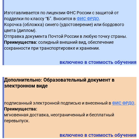
задания: запрет на товарные знаки без эквивалента,
5
Уголовная ответственность и обжалование
Максимально допустимые сроки оплаты
практика ФАС.
4
7
Изготавливается по лицензии ФНС России с защитой от
постановлений о наложении штрафа.
контрактов.
подделки по классу “Б”. Вносится в
ФИС ФРДО
.
Разработка условий договора, защищающих
Корочка (обложка) синего (удостоверение) или бордового
Неустойки (штрафы, пени) за нарушения условий
заказчика: обеспечительные меры, практические
цвета (диплом).
6
8
контракта.
Отправка документа Почтой России в любую точку страны.
примеры.
Преимущества:
солидный внешний вид, обеспечение
Расторжение контракта, в том числе одностороннее:
сохранности при транспортировке и хранении.
9
основания и порядок.
включено в стоимость обучения
Дополнительно: Образовательный документ в
электронном виде
подписанный электронной подписью и внесенный в
ФИС ФРДО
.
Преимущества:
мгновенная доставка, неограниченный и бесплатный
перевыпуск.
включено в стоимость обучения