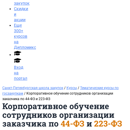
закупок
Скидки
и
акции
Еще
300+
курсов
на
Дипломикс
Вход
на
портал
Санкт-Петербургская школа закупок
/
Курсы
/
Тематические курсы по
госзакупкам
/ Корпоративное обучение сотрудников организации
заказчика по 44-ФЗ и 223-ФЗ
Корпоративное обучение
сотрудников организации
заказчика по
44-ФЗ
и
223-ФЗ
Заказать звонок