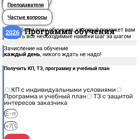
Преподаватели
Частые вопросы
Программа обучения
Подробный план обучения, который поможет вам
2026
освоить все необходимые навыки шаг за шагом
Зачисление на обучение
каждый день
, никого ждать не надо!
Получить КП, ТЗ, программу и учебный план
КП с индивидуальными условиями
Программа и учебный план
ТЗ с защитой
интересов заказчика