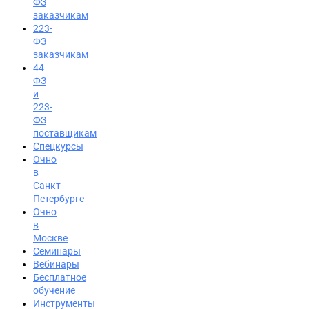
ФЗ
заказчикам
223-
ФЗ
заказчикам
44-
ФЗ
и
223-
ФЗ
поставщикам
Спецкурсы
Очно
в
Санкт-
Петербурге
Очно
в
Москве
Семинары
Вход на портал
Вебинары
8 (812) 602-72-29
Бесплатное
обучение
Инструменты