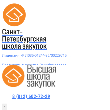
Санкт-
Петербургская
школа закупок
Лицензия № Л035-01244-36/00229715 →
Проверить в реестре Рособрнадзора →
Все курсы 44-ФЗ и 223-ФЗ
Курсы по 44-ФЗ
8 (812) 602-72-29
Курсы по 223-ФЗ
44-ФЗ и 223-ФЗ заказчикам
44-ФЗ заказчикам