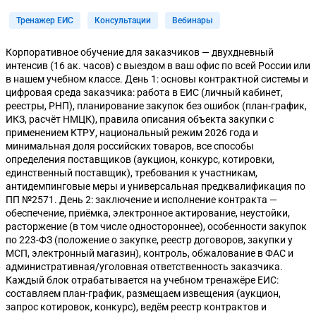
Тренажер ЕИС
Консультации
Вебинары
Корпоративное обучение для заказчиков — двухдневный
интенсив (16 ак. часов) с выездом в ваш офис по всей России или
в нашем учебном классе. День 1: основы контрактной системы и
цифровая среда заказчика: работа в ЕИС (личный кабинет,
реестры, РНП), планирование закупок без ошибок (план-график,
ИКЗ, расчёт НМЦК), правила описания объекта закупки с
применением КТРУ, национальный режим 2026 года и
минимальная доля российских товаров, все способы
определения поставщиков (аукцион, конкурс, котировки,
единственный поставщик), требования к участникам,
антидемпинговые меры и универсальная предквалификация по
ПП №2571. День 2: заключение и исполнение контракта —
обеспечение, приёмка, электронное актирование, неустойки,
расторжение (в том числе одностороннее), особенности закупок
по 223-ФЗ (положение о закупке, реестр договоров, закупки у
МСП, электронный магазин), контроль, обжалование в ФАС и
административная/уголовная ответственность заказчика.
Каждый блок отрабатывается на учебном тренажёре ЕИС:
составляем план-график, размещаем извещения (аукцион,
запрос котировок, конкурс), ведём реестр контрактов и