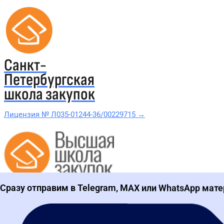
Санкт-
Петербургская
школа закупок
Лицензия № Л035-01244-36/00229715 →
Проверить в реестре Рособрнадзора →
Все курсы 44-ФЗ и 223-ФЗ
Сразу отправим в Telegram, MAX или WhatsApp мате
Курсы по 44-ФЗ
Курсы по 223-ФЗ
44-ФЗ и 223-ФЗ заказчикам