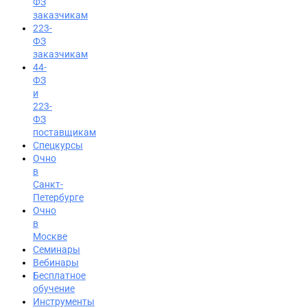
ФЗ
заказчикам
223-
ФЗ
заказчикам
44-
ФЗ
и
223-
ФЗ
поставщикам
Спецкурсы
Очно
в
Санкт-
Петербурге
Очно
в
Москве
Семинары
Вход на портал
Вебинары
8 (812) 602-72-29
Бесплатное
обучение
Инструменты