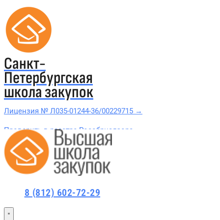
Санкт-
Петербургская
школа закупок
Лицензия № Л035-01244-36/00229715 →
Проверить в реестре Рособрнадзора →
Все курсы 44-ФЗ и 223-ФЗ
Курсы по 44-ФЗ
8 (812) 602-72-29
Курсы по 223-ФЗ
44-ФЗ и 223-ФЗ заказчикам
44-ФЗ заказчикам