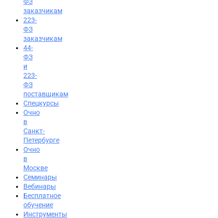
ФЗ
заказчикам
223-
ФЗ
заказчикам
44-
ФЗ
и
223-
ФЗ
поставщикам
Спецкурсы
Очно
в
Санкт-
Петербурге
Очно
в
Москве
Семинары
Вход на портал
Вебинары
8 (812) 602-72-29
Бесплатное
обучение
Инструменты