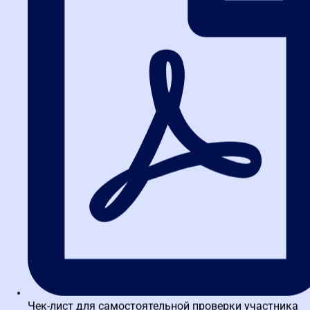
помните про ограничения по объему таких закупок в год.
2. Можно ли изменить способ
закупки после публикации
извещения?
Нет, после размещения извещения в ЕИС изменить способ
закупки нельзя. Придется отменять процедуру и начинать
заново. Поэтому так важно правильно выбрать способ на этапе
планирования.
3. Что делать, если аукцион не
состоялся из-за отсутствия
заявок?
В этом случае вы можете провести запрос предложений или
закупку у единственного поставщика (по согласованию с
контрольным органом). Важно проанализировать причины:
возможно, вы завысили требования или неправильно описали
объект.
Чек-лист для самостоятельной проверки участника