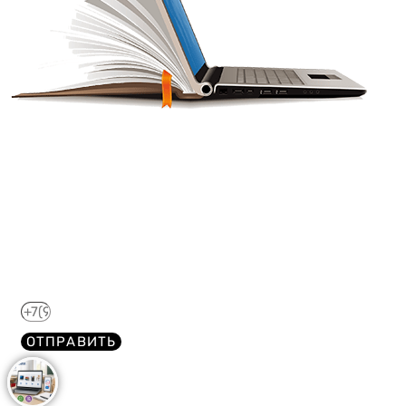
Получите краткий курс по
44-ФЗ в формате PDF
бесплатно!
Отправим его Вам сразу же в Telegram, MAX или
WhatsApp​
ОТПРАВИТЬ