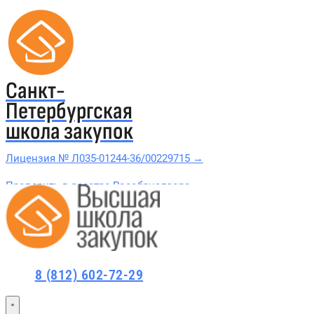
Санкт-
Петербургская
школа закупок
Лицензия № Л035-01244-36/00229715 →
Проверить в реестре Рособрнадзора →
Все курсы 44-ФЗ и 223-ФЗ
Курсы по 44-ФЗ
8 (812) 602-72-29
Курсы по 223-ФЗ
44-ФЗ и 223-ФЗ заказчикам
44-ФЗ заказчикам