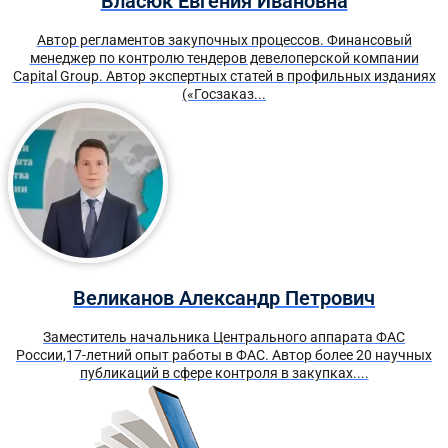
Власюк Евгения Ивановна
Автор регламентов закупочных процессов. Финансовый
менеджер по контролю тендеров девелоперской компании
Capital Group. Автор экспертных статей в профильных изданиях
(«Госзаказ...
Великанов Александр Петрович
Заместитель начальника Центрального аппарата ФАС
России,17-летний опыт работы в ФАС. Автор более 20 научных
публикаций в сфере контроля в закупках....