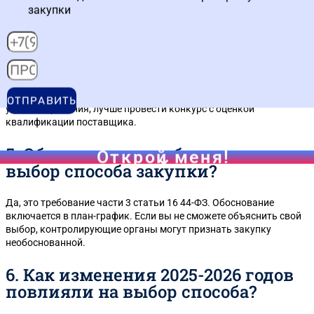
закупки
4. Какой способ выбрать для
закупки лекарственных
препаратов?
Для лекарств из перечня ЖНВЛП часто применяется аукцион.
Но если препарат имеет сложный состав или требует особых
ОТПРАВИТЬ
условий хранения, лучше провести конкурс с оценкой
квалификации поставщика.
5. Обязательно ли обосновывать
Открой меня!
выбор способа закупки?
Да, это требование части 3 статьи 16 44-ФЗ. Обоснование
включается в план-график. Если вы не сможете объяснить свой
выбор, контролирующие органы могут признать закупку
необоснованной.
6. Как изменения 2025-2026 годов
повлияли на выбор способа?