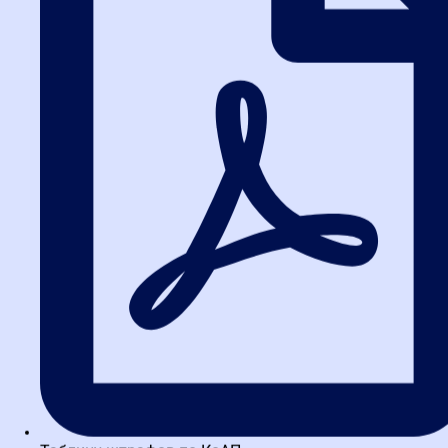
Опытные специалисты по госзакупкам в в Санкт-Петербурге
знают несколько лайфхаков, которые помогают избежать
типичных ошибок. Вот главные из них.
1. Анализируйте предмет закупки
Если вы закупаете товар, который можно описать в техническом
задании без двусмысленностей (например, бетон, бумагу,
компьютеры), смело выбирайте аукцион. Если же результат
работы зависит от квалификации исполнителя (маркетинговое
исследование, обучение сотрудников), рассматривайте конкурс.
2. Учитывайте срочность
В в Санкт-Петербурге часто возникают ситуации, когда закупку
нужно провести в сжатые сроки (например, ремонт кровли перед
зимой). В этом случае запрос котировок (до 3 млн рублей) или
закупка у единственного поставщика (до 600 тыс. рублей) будут
оптимальными. Главное — не забыть про лимиты.